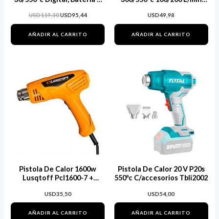
Cargador
Wkh1501 -pg Color Azul Y
USD
119,30
USD
95,44
USD
49,98
Naranja
AÑADIR AL CARRITO
AÑADIR AL CARRITO
Pistola De Calor 1600w
Pistola De Calor 20 V P20s
Lusqtoff Pcl1600-7 +
550ºc C/accesorios Tbli2002
Accesorios Color
USD
35,50
USD
54,00
AÑADIR AL CARRITO
AÑADIR AL CARRITO