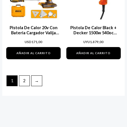
Pistola De Calor 20v Con
Pistola De Calor Black +
Bateria Cargador Valija
Decker 1500w 540oc
Accesorios
Hg1500
USD
171,00
UYU
1.879,00
AÑADIR AL CARRITO
AÑADIR AL CARRITO
1
2
→