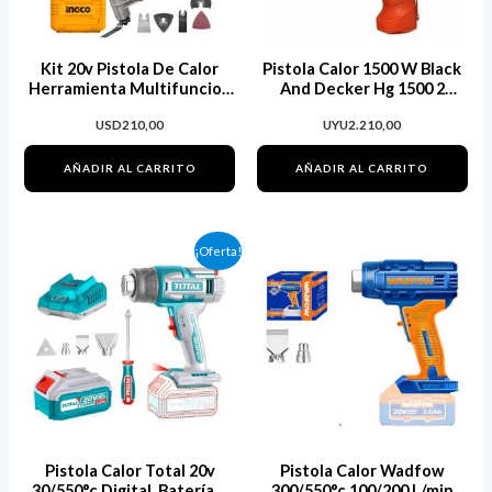
Kit 20v Pistola De Calor
Pistola Calor 1500 W Black
Herramienta Multifuncion
And Decker Hg 1500 2
Ingco
Temperaturas
USD
210,00
UYU
2.210,00
AÑADIR AL CARRITO
AÑADIR AL CARRITO
El
El
¡Oferta!
precio
precio
original
actual
era:
es:
USD119,30.
USD95,44.
Pistola Calor Total 20v
Pistola Calor Wadfow
30/550°c Digital, Batería Y
300/550°c 100/200 L/min