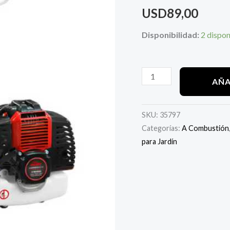
2t
USD
89,00
cantidad
Disponibilidad:
2 dispon
AÑA
SKU:
35797
Categorías:
A Combustión
para Jardín