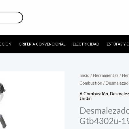
CCIÓN
GRIFERÍA CONVENCIONAL
ELECTRICIDAD
ESTUFAS Y 
Desmalezadora
Inicio
/
Herramientas
/
Her
Combustión
/ Desmalezad
A
Nafta
A Combustión
,
Desmalez
Jardín
Gardentec
Desmalezado
Gtb4302u-
19
Gtb4302u-19
42.7cc