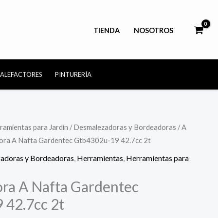
TIENDA
NOSOTROS
CALEFACTORES
PINTURERÍA
ramientas para Jardín
/
Desmalezadoras y Bordeadoras
/
A
ora A Nafta Gardentec Gtb4302u-19 42.7cc 2t
adoras y Bordeadoras
,
Herramientas
,
Herramientas para
ra A Nafta Gardentec
 42.7cc 2t