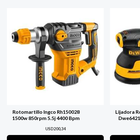
Rotomartillo Ingco Rh150028
Lijadora R
1500w 850rpm 5.5j 4400 Bpm
Dwe6421 
USD
200,34