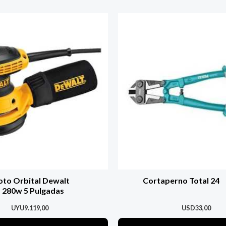
oto Orbital Dewalt
Cortaperno Total 24
280w 5 Pulgadas
UYU
9.119,00
USD
33,00