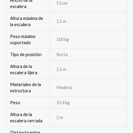
Ancho de la
53 cm
escalera
Altura máxima de
1.5 m
la escalera
Peso máximo
100 kg
soportado
Tipo de posición
Recta
Altura de la
1.5 m
escalera tijera
Materiales de la
Madera
estructura
Peso
10.4 kg
Altura de la
2 m
escalera cerrada
Distancia entre