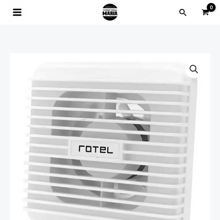
Ir
Buscar
al
contenido
Extractor
De
Aire
Para
Baño
Silencioso
15x15
Cm
Rotel
cantidad