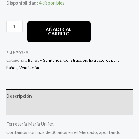
Disponibilidad:
4 disponibles
AÑADIR AL
CARRITO
SKU:
70369
Categorías:
Baños y Sanitarios
,
Construcción
,
Extractores para
Baños
,
Ventilación
Descripción
Información adicional
Ferretería Maria Unifer.
Contamos con más de 30 años en el Mercado, aportando