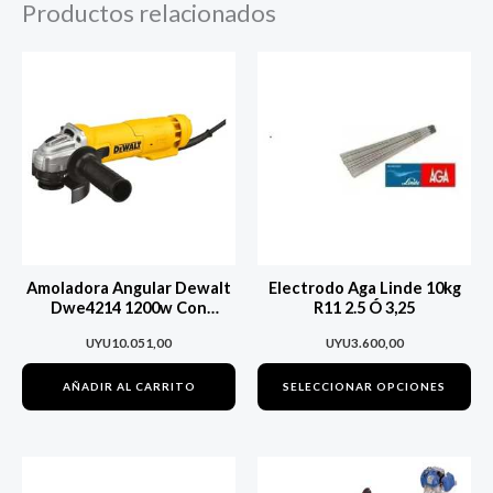
Productos relacionados
Es
pr
tie
múl
var
La
op
se
Amoladora Angular Dewalt
Electrodo Aga Linde 10kg
pu
Dwe4214 1200w Con
R11 2.5 Ó 3,25
Extracción Polvo
ele
UYU
10.051,00
UYU
3.600,00
en
AÑADIR AL CARRITO
SELECCIONAR OPCIONES
la
pá
de
pr