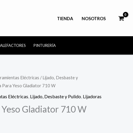
TIENDA
NOSOTROS
CALEFACTORES
PINTURERÍA
ramientas Eléctricas
/
Lijado, Desbaste y
ra Para Yeso Gladiator 710 W
tas Eléctricas
,
Lijado, Desbaste y Pulido
,
Lijadoras
a Yeso Gladiator 710 W