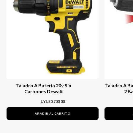
Taladro A Bateria 20v Sin
Taladro A Ba
Carbones Dewalt
2 Ba
UYU
30.700,00
AÑADIR AL CARRITO