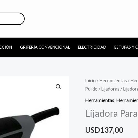
CCIÓN
GRIFERÍA CONVENCIONAL
ELECTRICIDAD
ESTUFAS Y 
Inicio
/
Herramientas
/
Her
Pulido
/
Lijadoras
/ Lijado
Herramientas
,
Herramien
Lijadora Par
USD
137,00