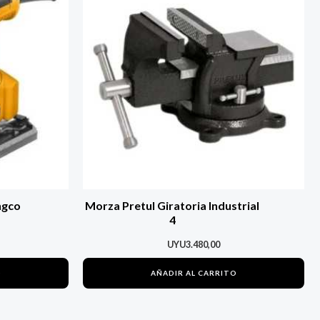
ngco
Morza Pretul Giratoria Industrial
4
UYU
3.480,00
O
AÑADIR AL CARRITO