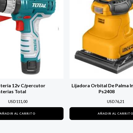
teria 12v C/percutor
Lijadora Orbital De Palma I
terias Total
Ps2408
USD
111,00
USD
76,21
AÑADIR AL CARRITO
AÑADIR AL CARRIT