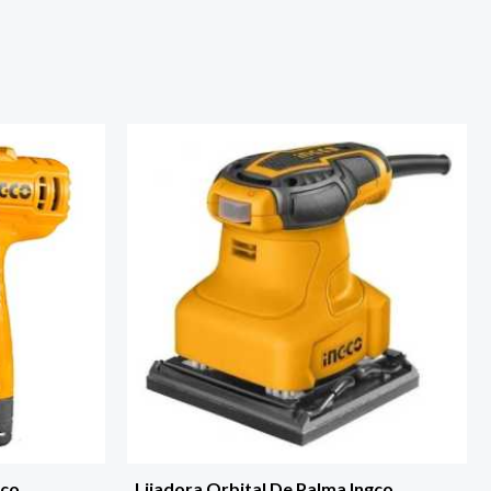
Eco
Lijadora Orbital De Palma Ingco