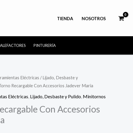
TIENDA
NOSOTROS
CALEFACTORES
PINTURERÍA
ramientas Eléctricas
/
Lijado, Desbaste y
 Torno Recargable Con Accesorios Jadever Maria
tas Eléctricas
,
Lijado, Desbaste y Pulido
,
Minitornos
ecargable Con Accesorios
ia