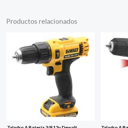
Productos relacionados
Taladro A Bateria 3/8 12v Dewalt
Taladro A Ba