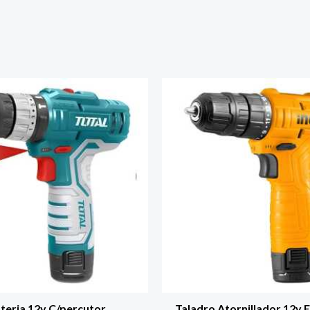
teria 12v C/percutor
Taladro Atornillador 12v 