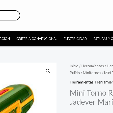
CCIÓN
GRIFERÍA CONVENCIONAL
ELECTRICIDAD
ESTUFAS Y 
Mini
Inicio
/
Herramientas
/
Her
Pulido
/
Minitornos
/ Mini
Torno
Recargable
Herramientas
,
Herramien
Con
Mini Torno R
Accesorios
Jadever Mar
Jadever
Maria