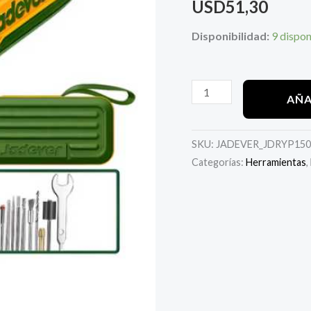
USD
51,30
cantidad
Disponibilidad:
9 dispon
AÑA
SKU:
JADEVER_JDRYP150
Categorías:
Herramientas
,