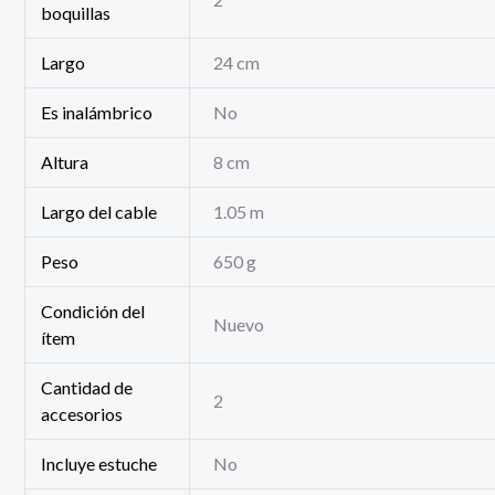
boquillas
Largo
24 cm
Es inalámbrico
No
Altura
8 cm
Largo del cable
1.05 m
Peso
650 g
Condición del
Nuevo
ítem
Cantidad de
2
accesorios
Incluye estuche
No