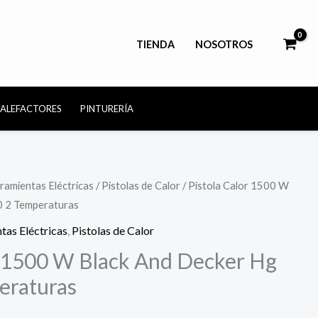
TIENDA
NOSOTROS
CALEFACTORES
PINTURERÍA
ramientas Eléctricas
/
Pistolas de Calor
/ Pistola Calor 1500 W
0 2 Temperaturas
tas Eléctricas
,
Pistolas de Calor
r 1500 W Black And Decker Hg
eraturas