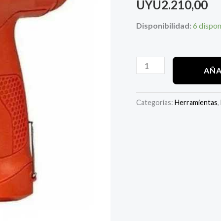
UYU
2.210,00
Hg
1500
Disponibilidad:
6 dispon
2
Temperaturas
cantidad
AÑA
Categorías:
Herramientas
,