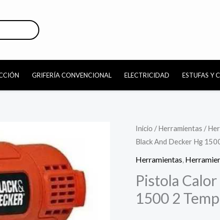
CCIÓN
GRIFERÍA CONVENCIONAL
ELECTRICIDAD
ESTUFAS Y 
Pistola
Inicio
/
Herramientas
/
Her
Black And Decker Hg 150
Calor
1500
Herramientas
,
Herramien
W
Pistola Calo
Black
1500 2 Temp
And
Decker