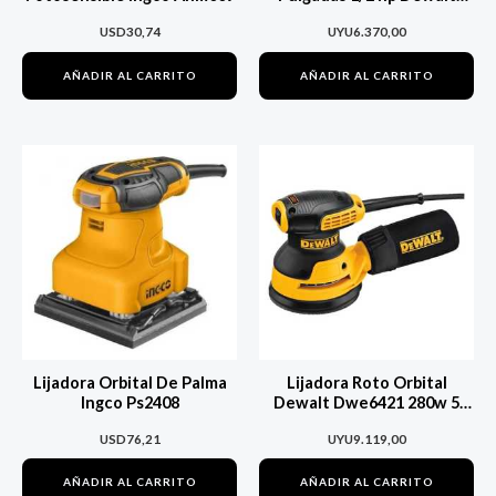
3450rpm Dw752
USD
30,74
UYU
6.370,00
AÑADIR AL CARRITO
AÑADIR AL CARRITO
Lijadora Orbital De Palma
Lijadora Roto Orbital
Ingco Ps2408
Dewalt Dwe6421 280w 5
Pulgadas
USD
76,21
UYU
9.119,00
AÑADIR AL CARRITO
AÑADIR AL CARRITO