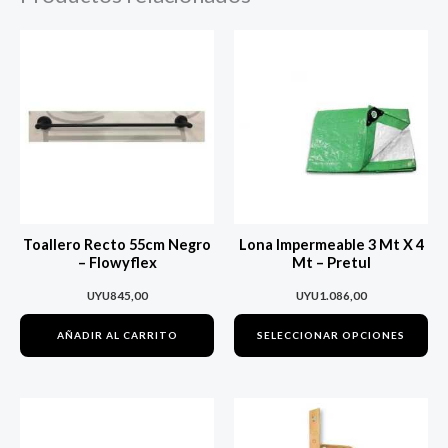
Es
pr
tie
múl
var
La
op
se
Toallero Recto 55cm Negro
Lona Impermeable 3 Mt X 4
pu
– Flowyflex
Mt – Pretul
ele
UYU
845,00
UYU
1.086,00
en
AÑADIR AL CARRITO
SELECCIONAR OPCIONES
la
pá
de
pr