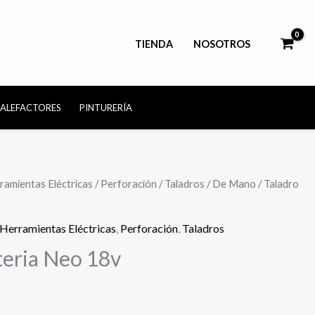
TIENDA
NOSOTROS
CALEFACTORES
PINTURERÍA
ramientas Eléctricas
/
Perforación
/
Taladros
/
De Mano
/ Taladro
Herramientas Eléctricas
,
Perforación
,
Taladros
teria Neo 18v