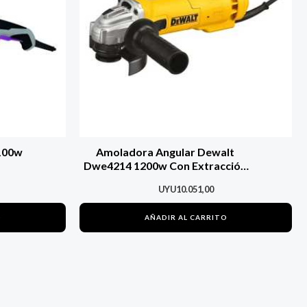
100w
Amoladora Angular Dewalt
Dwe4214 1200w Con Extracción
Polvo
UYU
10.051,00
O
AÑADIR AL CARRITO