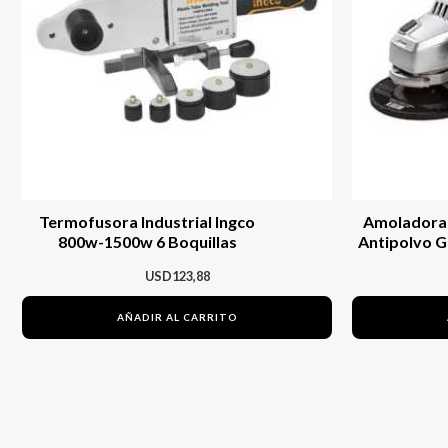
Termofusora Industrial Ingco
Amoladora 
800w-1500w 6 Boquillas
Antipolvo G
USD
123,88
AÑADIR AL CARRITO