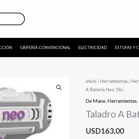
CCIÓN
GRIFERÍA CONVENCIONAL
ELECTRICIDAD
ESTUFAS Y 
Inicio
/
Herramientas
/
Her
A Bateria Neo 18v
De Mano
,
Herramientas
,
Taladro A Ba
USD
163,00