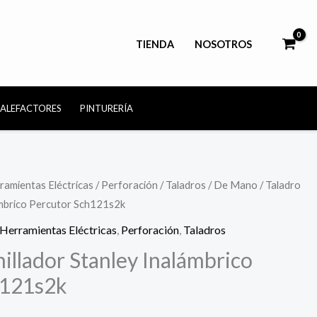
TIENDA
NOSOTROS
CALEFACTORES
PINTURERÍA
ramientas Eléctricas
/
Perforación
/
Taladros
/
De Mano
/ Taladro
ámbrico Percutor Sch121s2k
Herramientas Eléctricas
,
Perforación
,
Taladros
illador Stanley Inalámbrico
h121s2k