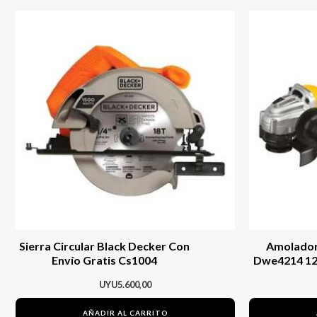
Sierra Circular Black Decker Con
Amolador
Envío Gratis Cs1004
Dwe4214 12
UYU
5.600,00
AÑADIR AL CARRITO