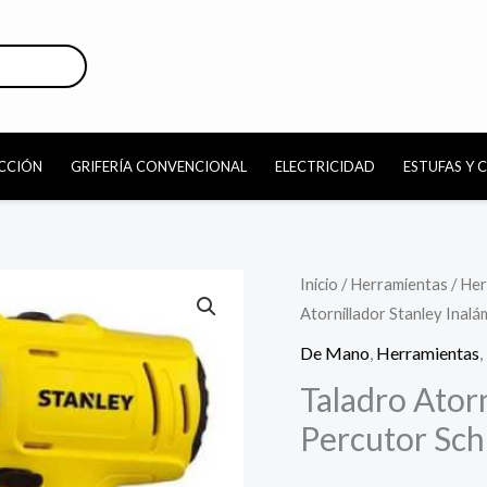
CCIÓN
GRIFERÍA CONVENCIONAL
ELECTRICIDAD
ESTUFAS Y 
Taladro
Inicio
/
Herramientas
/
Her
Atornillador Stanley Inal
Atornillador
Stanley
De Mano
,
Herramientas
,
Inalámbrico
Taladro Atorn
Percutor
Percutor Sc
Sch121s2k
cantidad