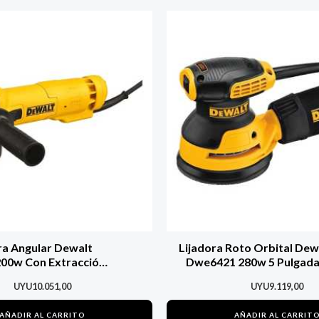
a Angular Dewalt
Lijadora Roto Orbital Dew
00w Con Extracción
Dwe6421 280w 5 Pulgad
Polvo
UYU
10.051,00
UYU
9.119,00
AÑADIR AL CARRITO
AÑADIR AL CARRIT