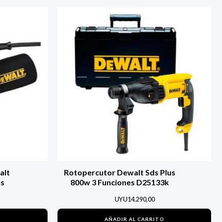
alt
Rotopercutor Dewalt Sds Plus
as
800w 3 Funciones D25133k
UYU
14.290,00
O
AÑADIR AL CARRITO