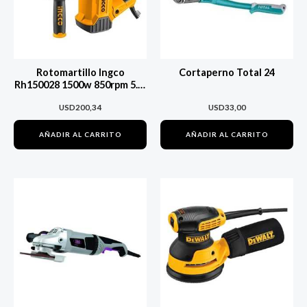
Rotomartillo Ingco
Cortaperno Total 24
Rh150028 1500w 850rpm 5.5j
4400 Bpm
USD
200,34
USD
33,00
AÑADIR AL CARRITO
AÑADIR AL CARRITO