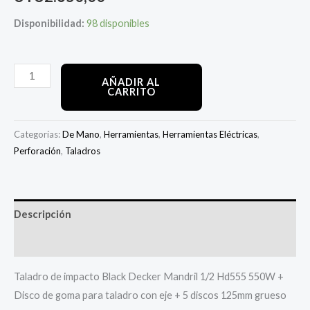
Disponibilidad:
98 disponibles
AÑADIR AL
CARRITO
Categorías:
De Mano
,
Herramientas
,
Herramientas Eléctricas
,
Perforación
,
Taladros
Descripción
Información adicional
Taladro de impacto Black Decker Mandril 1/2 Hd555 550W +
Disco de goma para taladro con eje + 5 discos 125mm grueso