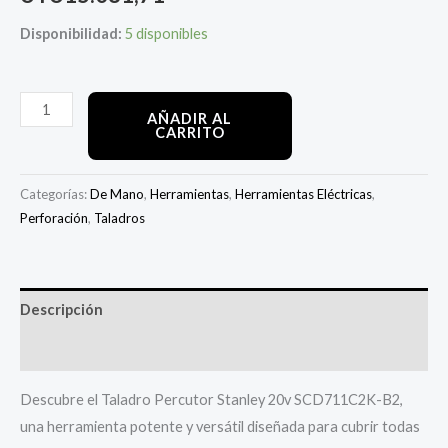
Disponibilidad:
5 disponibles
AÑADIR AL
CARRITO
Categorías:
De Mano
,
Herramientas
,
Herramientas Eléctricas
,
Perforación
,
Taladros
Descripción
Información adicional
Descubre el Taladro Percutor Stanley 20v SCD711C2K-B2,
una herramienta potente y versátil diseñada para cubrir todas