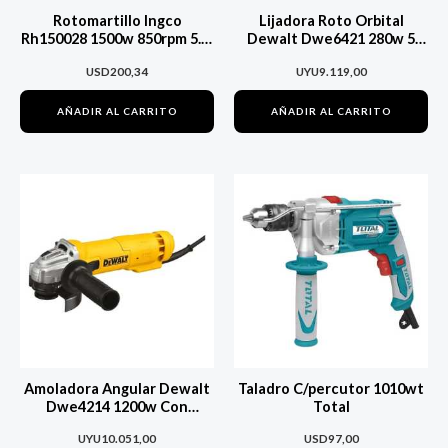
Rotomartillo Ingco
Lijadora Roto Orbital
Rh150028 1500w 850rpm 5.5j
Dewalt Dwe6421 280w 5
4400 Bpm
Pulgadas
USD
200,34
UYU
9.119,00
AÑADIR AL CARRITO
AÑADIR AL CARRITO
Amoladora Angular Dewalt
Taladro C/percutor 1010wt
Dwe4214 1200w Con
Total
Extracción Polvo
UYU
10.051,00
USD
97,00