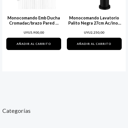
Monocomando Emb Ducha
Monocomando Lavatorio
Cromadac/brazo Pared Y
Palito Negra 27cm Ac/inox
Roseta Cuadrado
Rimontti
UYU
5.900,00
UYU
2.250,00
AÑADIR AL CARRITO
AÑADIR AL CARRITO
Categorías