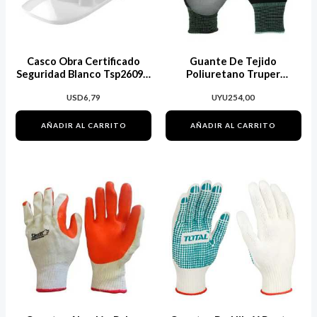
Casco Obra Certificado
Guante De Tejido
Seguridad Blanco Tsp2609 –
Poliuretano Truper
Maria
Guk/mec/l
USD
6,79
UYU
254,00
AÑADIR AL CARRITO
AÑADIR AL CARRITO