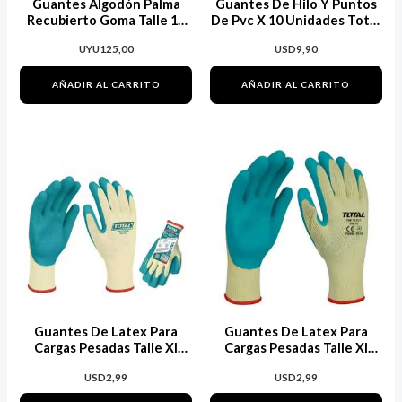
Guantes Algodón Palma
Guantes De Hilo Y Puntos
Recubierto Goma Talle 10
De Pvc X 10 Unidades Total
Slender
Tsp11102
UYU
125,00
USD
9,90
AÑADIR AL CARRITO
AÑADIR AL CARRITO
Guantes De Latex Para
Guantes De Latex Para
Cargas Pesadas Talle Xl
Cargas Pesadas Talle Xl
Total Tsp13102
Total Tsp13102
USD
2,99
USD
2,99