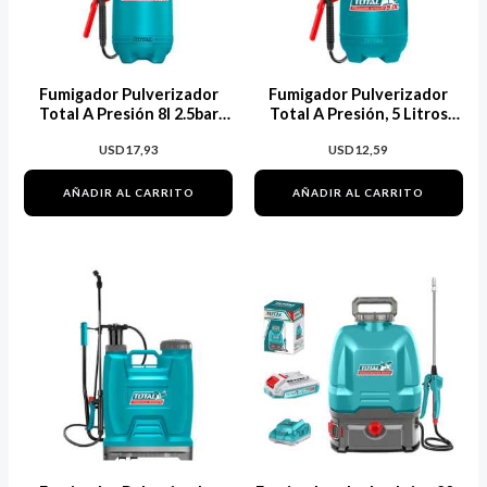
Fumigador Pulverizador
Fumigador Pulverizador
Total A Presión 8l 2.5bar
Total A Presión, 5 Litros
Thspp30802
2.5bar, Boq
USD
17,93
USD
12,59
AÑADIR AL CARRITO
AÑADIR AL CARRITO