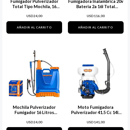
Fumigador Pulverizador
Fumigadora Inalambrica 20v
Total Tipo Mochila, 16
Bateria 2a 16l Total
Litros 4.5bar
Tspli20162 Color Turquesa
USD
24,00
USD
116,00
AÑADIR AL CARRITO
AÑADIR AL CARRITO
Mochila Pulverizador
Moto Fumigadora
Fumigador 16 Litros
Pulverizador 41.5 Cc 14lt
Wadfow Wks1516
2.5lt/min Wkn1a41 Color
USD
24,00
USD
141,00
Azul