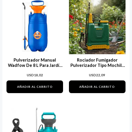
Pulverizador Manual
Rociador Fumigador
Wadfow De 8 L Para Jardín
Pulverizador Tipo Mochila
Azul
16 Lt Jadever Color Verde
USD
18,02
USD
22,09
AÑADIR AL CARRITO
AÑADIR AL CARRITO