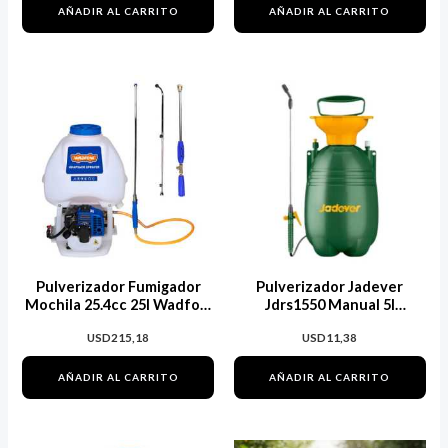
AÑADIR AL CARRITO
AÑADIR AL CARRITO
Pulverizador Fumigador
Pulverizador Jadever
Mochila 25.4cc 25l Wadfow
Jdrs1550 Manual 5l
Wkn3a25
Compresión Color Verde
USD
215,18
USD
11,38
Oscuro
AÑADIR AL CARRITO
AÑADIR AL CARRITO