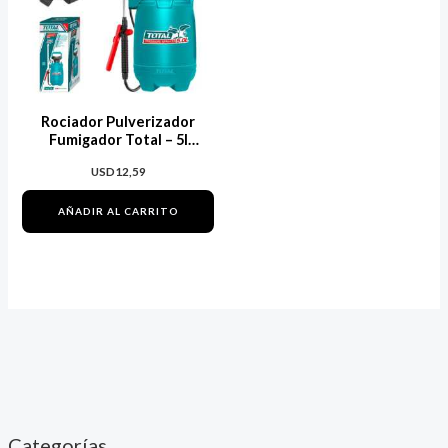
Rociador Pulverizador
Fumigador Total – 5l
Manual A Presión
USD
12,59
AÑADIR AL CARRITO
Categorías