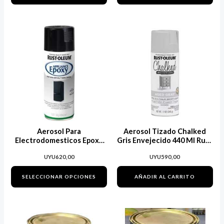
página
de
Este
producto
producto
tiene
múltiples
variantes.
Las
opciones
se
Aerosol Para
Aerosol Tizado Chalked
pueden
Electrodomesticos Epoxy
Gris Envejecido 440 Ml Rust
Rust Oleum Maria
Oleum
elegir
UYU
620,00
UYU
590,00
en
SELECCIONAR OPCIONES
AÑADIR AL CARRITO
la
página
de
producto