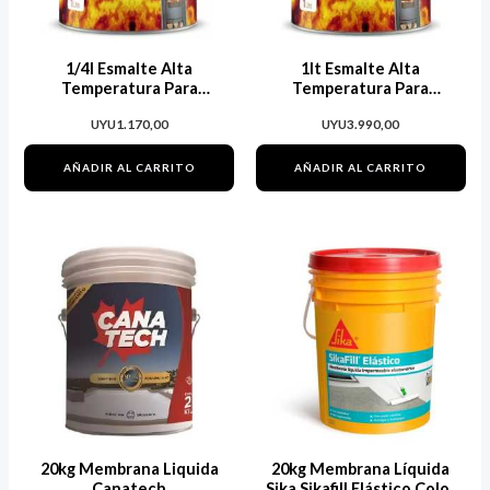
1/4l Esmalte Alta
1lt Esmalte Alta
Temperatura Para
Temperatura Para
Calefactor Estufa Grafito
Calefactor Estufa Grafito
UYU
1.170,00
UYU
3.990,00
AÑADIR AL CARRITO
AÑADIR AL CARRITO
Este
Est
producto
pro
tiene
tie
múltiples
múl
variantes.
var
Las
Las
opciones
opc
se
se
20kg Membrana Liquida
20kg Membrana Líquida
pueden
pu
Canatech
Sika Sikafill Elástico Color