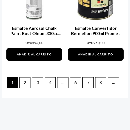
Esmalte Aerosol Chalk
Esmalte Convertidor
Paint Rust Oleum 330cc
Bermellon 900ml Promet
Blanco Lino
UYU
596,00
UYU
950,00
AÑADIR AL CARRITO
AÑADIR AL CARRITO
1
2
3
4
…
6
7
8
→