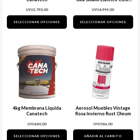
Blanco
elegir
ele
UYU
2.790,00
UYU
4.999,00
en
en
SELECCIONAR OPCIONES
SELECCIONAR OPCIONES
la
la
página
pág
de
de
Este
producto
pro
producto
tiene
múltiples
variantes.
Las
opciones
se
4kg Membrana Liquida
Aerosol Muebles Vintage
pueden
Canatech
Rosa Invierno Rust Oleum
elegir
UYU
680,00
UYU
586,00
en
SELECCIONAR OPCIONES
AÑADIR AL CARRITO
la