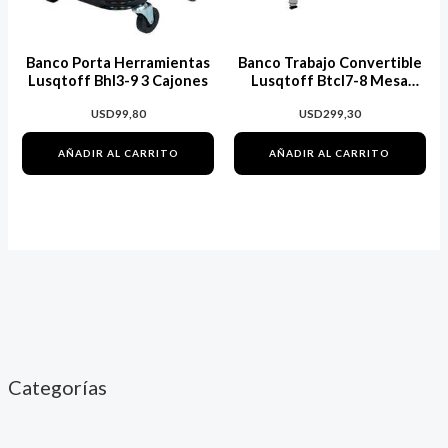
Banco Porta Herramientas
Banco Trabajo Convertible
Lusqtoff Bhl3-9 3 Cajones
Lusqtoff Btcl7-8 Mesa
Carro Caballete 7en1
USD
99,80
USD
299,30
Negro
AÑADIR AL CARRITO
AÑADIR AL CARRITO
Categorías