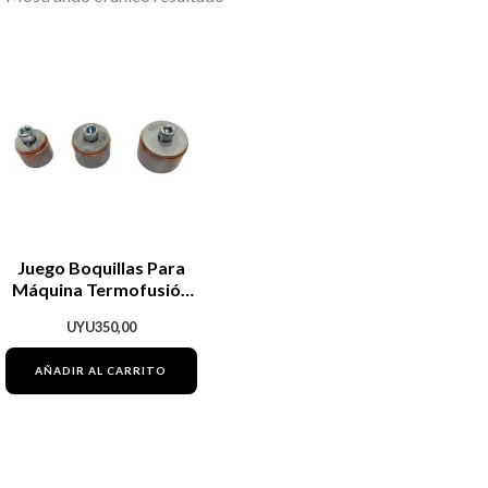
Juego Boquillas Para
Máquina Termofusión
20-25-32mm Maria
UYU
350,00
AÑADIR AL CARRITO