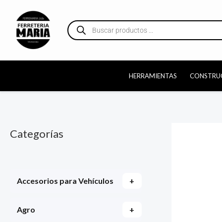
Ir
al
Búsqueda
de
contenido
productos
HERRAMIENTAS
CONSTRU
Categorías
Accesorios para Vehículos
+
Agro
+